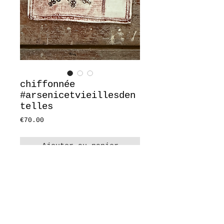
chiffonnée
#arsenicetvieillesden
telles
Prix
€70.00
Ajouter au panier
napperon plat en porcelaine
émaillée
environ 15x11cm
deux petits trous pour accrochage