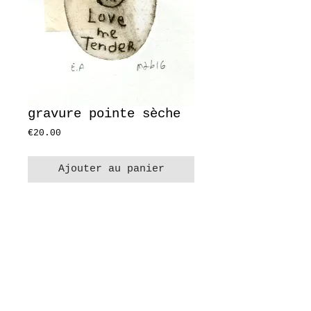
gravure pointe sèche
Prix
€20.00
Ajouter au panier
pièce unique
EA (épreuve d'artiste)
format 10x15 cm
format dessin 6x6 cm
papier 300 g/m2