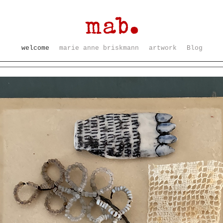
welcome
marie anne briskmann
artwork
Blog